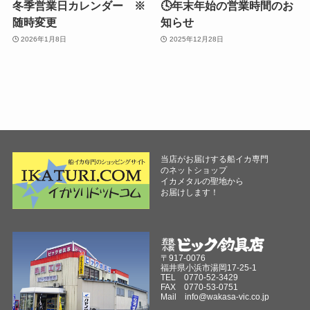
冬季営業日カレンダー ※
🕓年末年始の営業時間のお
随時変更
知らせ
2026年1月8日
2025年12月28日
当店がお届けする船イカ専門
のネットショップ
イカメタルの聖地から
お届けします！
〒917-0076
福井県小浜市湯岡17-25-1
TEL 0770-52-3429
FAX 0770-53-0751
Mail
info@wakasa-vic.co.jp